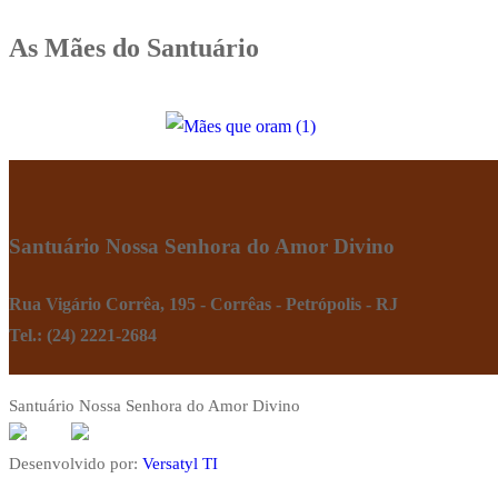
As Mães do Santuário
Santuário Nossa Senhora do Amor Divino
Rua Vigário Corrêa, 195 - Corrêas - Petrópolis - RJ
Tel.: (24) 2221-2684
Santuário Nossa Senhora do Amor Divino
Desenvolvido por:
Versatyl TI