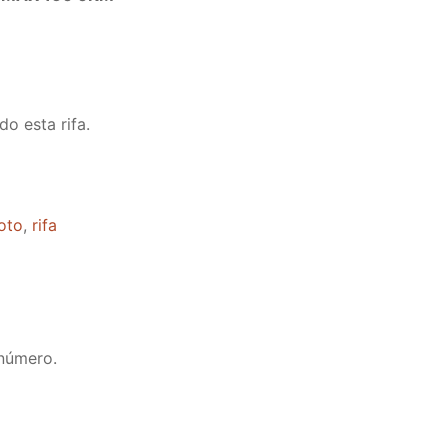
o esta rifa.
oto
,
rifa
 número.